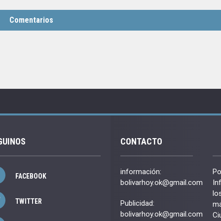
Comentarios
GUINOS
CONTACTO
información:
Po
FACEBOOK
bolivarhoy.ok@gmail.com
In
lo
TWITTER
Publicidad:
má
bolivarhoy.ok@gmail.com
Ci