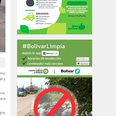
omo
al y
tos,
 una
gra,