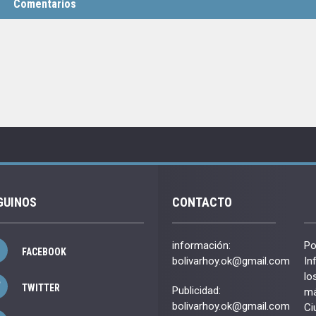
Comentarios
GUINOS
CONTACTO
información:
Po
FACEBOOK
bolivarhoy.ok@gmail.com
In
lo
TWITTER
Publicidad:
má
bolivarhoy.ok@gmail.com
Ci