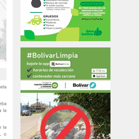
uela
eba
a la
n la
, o