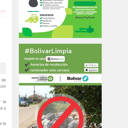
n de
 con
r la
ta y
a la