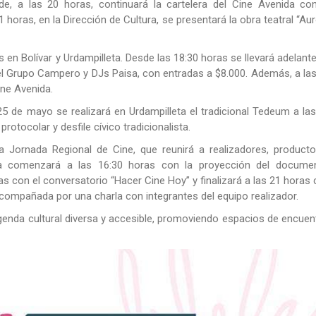
de, a las 20 horas, continuará la cartelera del Cine Avenida con
horas, en la Dirección de Cultura, se presentará la obra teatral “Au
en Bolívar y Urdampilleta. Desde las 18:30 horas se llevará adelant
del Grupo Campero y DJs Paisa, con entradas a $8.000. Además, a la
ine Avenida.
 25 de mayo se realizará en Urdampilleta el tradicional Tedeum a la
rotocolar y desfile cívico tradicionalista.
 Jornada Regional de Cine, que reunirá a realizadores, producto
sta comenzará a las 16:30 horas con la proyección del documen
ras con el conversatorio “Hacer Cine Hoy” y finalizará a las 21 horas
acompañada por una charla con integrantes del equipo realizador.
genda cultural diversa y accesible, promoviendo espacios de encuen