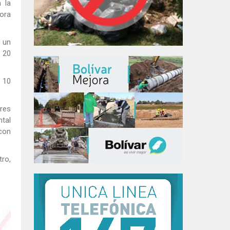
 la
rora
e un
s 20
s 10
res
tal
 con
tro,