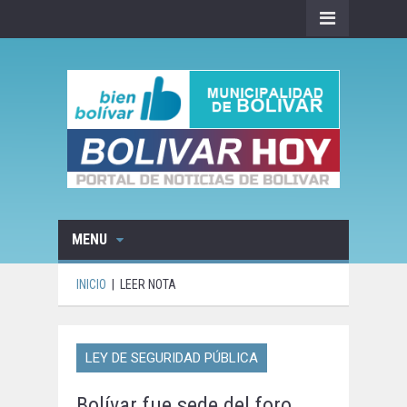
MENU
INICIO
|
LEER NOTA
LEY DE SEGURIDAD PÚBLICA
Bolívar fue sede del foro