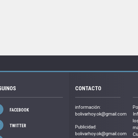
GUINOS
CONTACTO
información:
Po
FACEBOOK
bolivarhoy.ok@gmail.com
In
lo
TWITTER
Publicidad:
má
bolivarhoy.ok@gmail.com
Ci