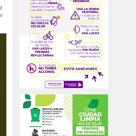
ta
en