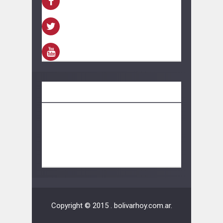
FACEBOOK
TWITTER
YOUTUBE
CONTACTO
información:
bolivarhoy.ok@gmail.com
Publicidad:
bolivarhoy.ok@gmail.com
Copyright © 2015 .
bolivarhoy.com.ar
.