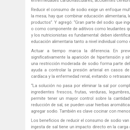
enfermedades cardiovasculares, accidentes cerebrov
Reducir el consumo de sodio exige un enfoque mul
la mesa; hay que combinar educación alimentaria, le
productos”. Y agregó: “Gran parte del sodio que i
o como componente de aditivos como leudantes quím
y los nutricionistas es fundamental: deben identific
educación alimentaria tanto a nivel individual como 
Actuar a tiempo marca la diferencia. En preve
significativamente la aparición de hipertensión y 
una restricción moderada de sodio forma parte del
ayuda a controlar la presión arterial en casos de
cardíaca y la enfermedad renal, evitando o retrasa
“La solución no pasa por eliminar la sal por comp
ingredientes frescos, frutas, verduras, legumbre
permite tener un mayor control sobre la cantidad 
reducción de sal, se pueden usar hierbas aromáticas,
agregar sodio. También es clave cocinar con menos
Los beneficios de reducir el consumo de sodio van más
ingesta de sal tiene un impacto directo en la carg