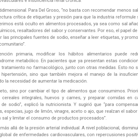
asculares e insuficiencia renal crónica.
tidimensional. Para Del Groso, “no basta con recomendar menos sa
ctura crítica de etiquetas y presión para que la industria reformule
ngerimos está oculto en alimentos procesados, ya sea como sal aña
icos, resaltadores del sabor y conservantes. Por eso, el papel de
ar las principales fuentes de sodio, enseñar a leer etiquetas, y prom
comunitario”.
nción primaria, modificar los hábitos alimentarios puede redu
síndrome metabólico. En pacientes que ya presentan estas condicio
 tratamiento no farmacológico, junto con otras medidas. Esto no 
 hipertensión, sino que también mejora el manejo de la insuficie
ndo la necesidad de aumentar la medicación.
leto, sino por cambiar el tipo de alimentos que consumimos. Prior
s, cereales integrales, huevos y carnes, y preparar comidas en c
de sodio”, explicó la nutricionista. Y sugirió que “para compensa
 especias, jugo de limón, vinagre, aceto o ajo, que realzan el sabor
 sal y limitar el consumo de productos procesados”.
 allá de la presión arterial individual. A nivel poblacional, disminui
a global de enfermedades cardiovasculares, con repercusiones posit