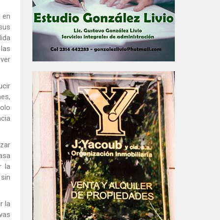
l en
 sus
dida
 las
over
cir
nes,
solo
ncia
izar
asa
r la
 sin
r la
ivas