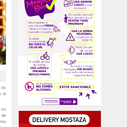
s no
o el
e es
s de
sumo