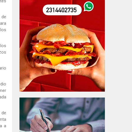
ntes
s de
para
 los
los
zos
ario
odio
mer
lada
 de
nta
da a