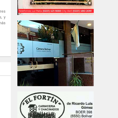
tres
s, y
 más