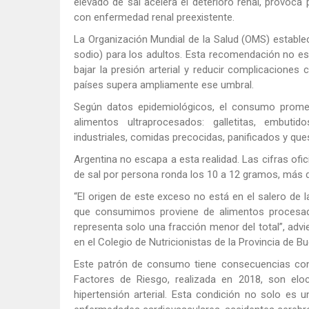
elevado de sal acelera el deterioro renal, provoca
con enfermedad renal preexistente.
La Organización Mundial de la Salud (OMS) estable
sodio) para los adultos. Esta recomendación no es 
bajar la presión arterial y reducir complicaciones 
países supera ampliamente ese umbral.
Según datos epidemiológicos, el consumo promedi
alimentos ultraprocesados: galletitas, embuti
industriales, comidas precocidas, panificados y que
Argentina no escapa a esta realidad. Las cifras ofic
de sal por persona ronda los 10 a 12 gramos, más d
“El origen de este exceso no está en el salero de
que consumimos proviene de alimentos procesado
representa solo una fracción menor del total”, advi
en el Colegio de Nutricionistas de la Provincia de B
Este patrón de consumo tiene consecuencias conc
Factores de Riesgo, realizada en 2018, son elo
hipertensión arterial. Esta condición no solo es 