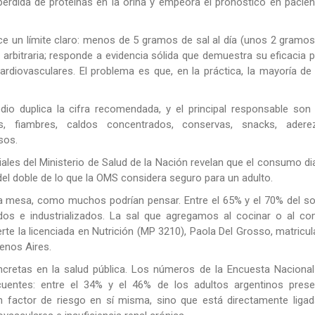
 pérdida de proteínas en la orina y empeora el pronóstico en pacie
ce un límite claro: menos de 5 gramos de sal al día (unos 2 gramo
arbitraria; responde a evidencia sólida que demuestra su eficacia 
cardiovasculares. El problema es que, en la práctica, la mayoría de
o duplica la cifra recomendada, y el principal responsable son 
dos, fiambres, caldos concentrados, conservas, snacks, adere
sos.
iales del Ministerio de Salud de la Nación revelan que el consumo di
el doble de lo que la OMS considera seguro para un adulto.
 la mesa, como muchos podrían pensar. Entre el 65% y el 70% del s
s e industrializados. La sal que agregamos al cocinar o al co
erte la licenciada en Nutrición (MP 3210), Paola Del Grosso, matricu
uenos Aires.
retas en la salud pública. Los números de la Encuesta Nacional
cuentes: entre el 34% y el 46% de los adultos argentinos prese
un factor de riesgo en sí misma, sino que está directamente liga