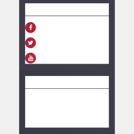
SEGUINOS
FACEBOOK
TWITTER
YOUTUBE
CONTACTO
información:
bolivarhoy.ok@gmail.com
Publicidad:
bolivarhoy.ok@gmail.com