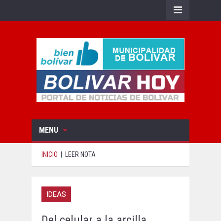
MENU
INICIO
|
LEER NOTA
IDEAS
Del celular a la arcilla