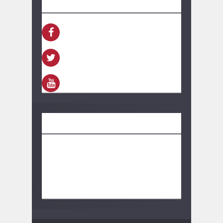
FACEBOOK
TWITTER
YOUTUBE
CONTACTO
información:
bolivarhoy.ok@gmail.com
Publicidad:
bolivarhoy.ok@gmail.com