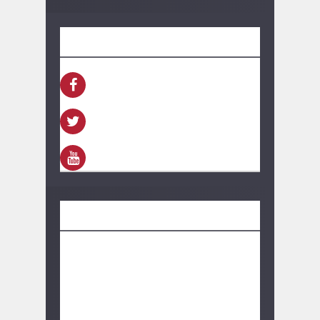
SEGUINOS
FACEBOOK
TWITTER
YOUTUBE
CONTACTO
información:
bolivarhoy.ok@gmail.com
Publicidad:
bolivarhoy.ok@gmail.com